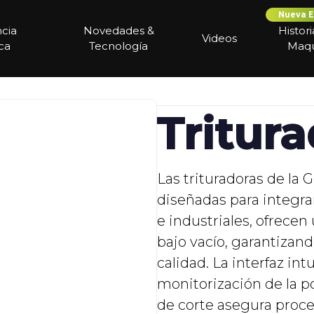
Nueva E
ncia
Novedades &
Histor
Videos
ca
Tecnología
Maqu
Tritura
Las trituradoras de la 
diseñadas para integr
e industriales, ofrecen
bajo vacío, garantiza
calidad. La interfaz int
monitorización de la p
de corte asegura proces