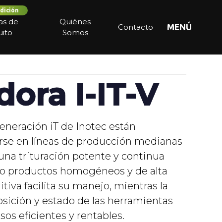
dición
ias de
Quiénes
Contacto
MENÚ
ito
Somos
dora I-IT-V
Generación iT de Inotec están
arse en líneas de producción medianas
 una trituración potente y continua
ndo productos homogéneos y de alta
uitiva facilita su manejo, mientras la
osición y estado de las herramientas
os eficientes y rentables.