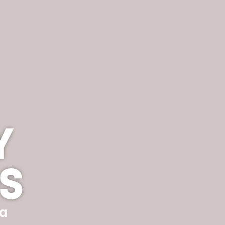
Y
OS
ca