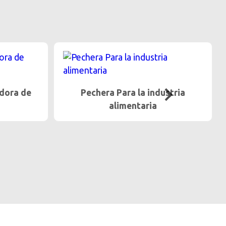
ustria
Cruceta, Rejilla y Precortador
Para máquinas moledoras de
carne