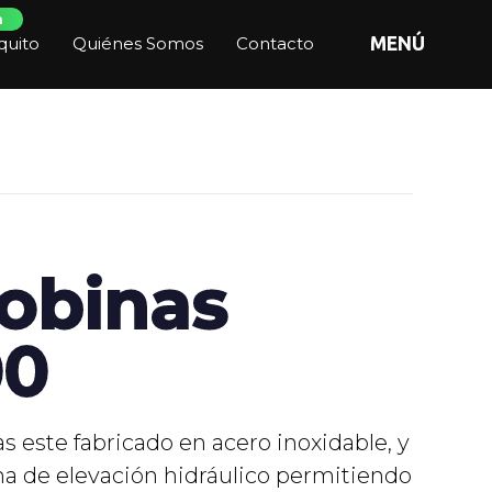
n
quito
Quiénes Somos
Contacto
MENÚ
obinas
00
s este fabricado en acero inoxidable, y
a de elevación hidráulico permitiendo