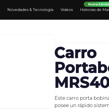
Nueva Edició
Novedades & Tecnología
Videos
Historias de Ma
Carro
Portab
MRS4
Este carro porta bobina
posee un rápido sistem