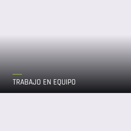
relaciones de confianza, duraderas y en beneficio mutuo
entre todas las personas que componemos el grupo, con
nuestros clientes, socios de negocios y con la comunidad.
TRABAJO EN EQUIPO
Sabemos que al trabajar unidos avanzamos con mayor
eficiencia y llegamos más alto, para ello nos exigimos,
cumplimos y llevamos a cabo cada acción con ánimo,
diligencia y rapidez.