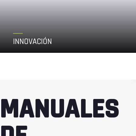
INNOVACIÓN
Dedicamos gran parte de nuestro quehacer a
conocer, estudiar y evaluar las opciones presentes
alrededor del mundo, para ofrecer las mejores
MANUALES
opciones a nuestros clientes.
DE