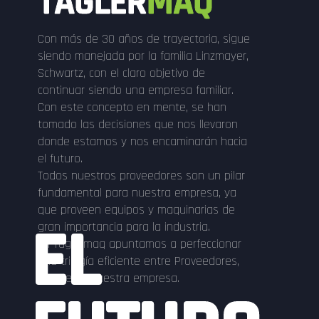
TAGLER
MAQ
Con más de 30 años de trayectoria, sigue
siendo manejada por la familia Linzmayer,
Schwartz, con el claro objetivo de
continuar siendo una empresa familiar.
Con este concepto en mente, se han
tomado las decisiones que nos llevaron
donde estamos y nos encaminarán hacia
el futuro.
Todos nuestros proveedores son un pilar
fundamental para nuestra empresa, ya
que proveen equipos y maquinarias de
EL
gran importancia para la industria.
En Taglermaq apuntamos a perfeccionar
una trilogía eficiente entre Proveedores,
Clientes y nuestra empresa.