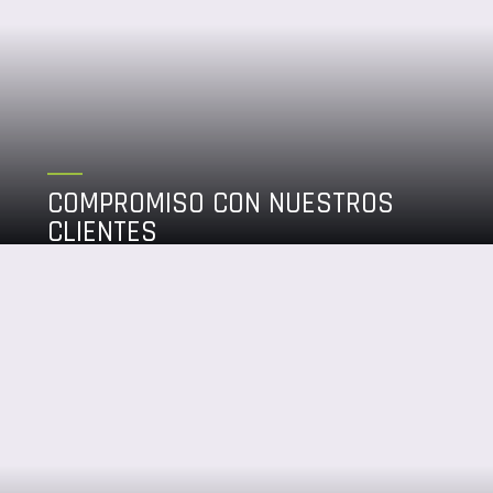
COMPROMISO CON NUESTROS
CLIENTES
Por ello brindarles una atención de calidad es esencial
para seguir contando con su preferencia de manera
sostenida.