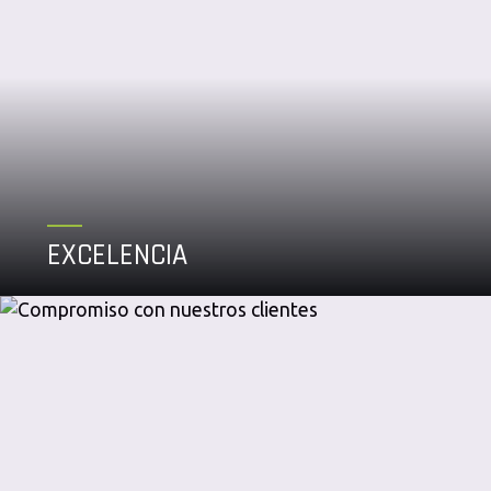
EXCELENCIA
Somos líderes en la industria alimentaria, porque
desafiamos nuestras capacidades, para ello es necesario
ser exigentes con nuestras metas, y eficientes e
innovadores en la forma de conseguirlas.