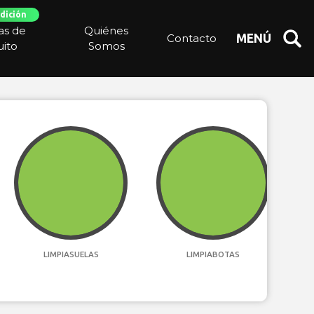
dición
ias de
Quiénes
Contacto
MENÚ
ito
Somos
LIMPIASUELAS
LIMPIABOTAS