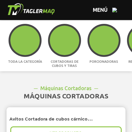
MENÚ
TODA LA CATEGORÍA
CORTADORAS DE
PORCIONADORAS
R
CUBOS Y TIRAS
Máquinas Cortadoras
MÁQUINAS CORTADORAS
Avitos Cortadora de cubos cárnicos congelados