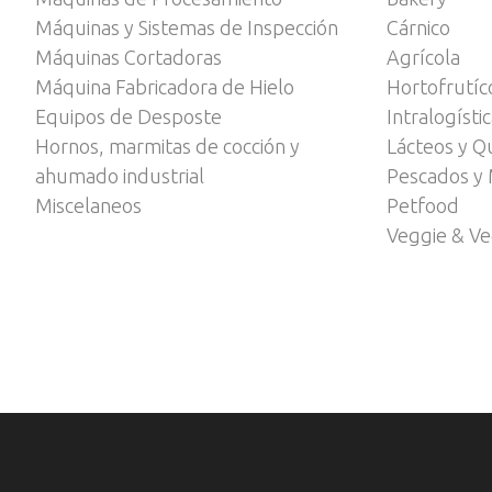
Máquinas y Sistemas de Inspección
Cárnico
Máquinas Cortadoras
Agrícola
Máquina Fabricadora de Hielo
Hortofrutíc
Equipos de Desposte
Intralogísti
Hornos, marmitas de cocción y
Lácteos y Q
ahumado industrial
Pescados y 
Miscelaneos
Petfood
Veggie & V