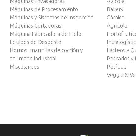
Máquinas Envasadoras
Avícola
Máquinas de Procesamiento
Bakery
Máquinas y Sistemas de Inspección
Cárnico
Máquinas Cortadoras
Agrícola
Máquina Fabricadora de Hielo
Hortofrutíc
Equipos de Desposte
Intralogísti
Hornos, marmitas de cocción y
Lácteos y Q
ahumado industrial
Pescados y 
Miscelaneos
Petfood
Veggie & V