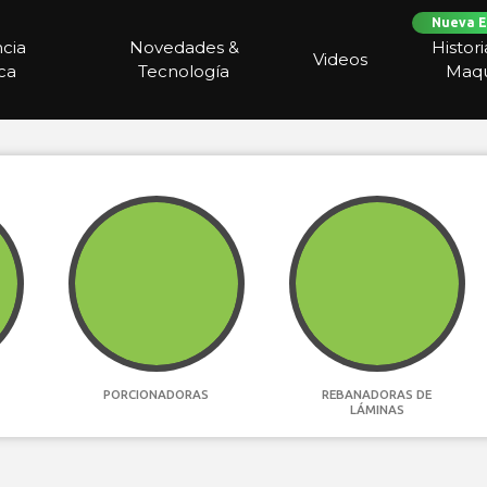
Nueva E
ncia
Novedades &
Histor
Videos
ca
Tecnología
Maqu
PORCIONADORAS
REBANADORAS DE
LÁMINAS