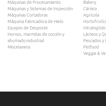
Máquinas de Procesamiento
Bakery
Máquinas y Sistemas de Inspección
Cárnico
Máquinas Cortadoras
Agrícola
Máquina Fabricadora de Hielo
Hortofrutíc
Equipos de Desposte
Intralogísti
Hornos, marmitas de cocción y
Lácteos y Q
ahumado industrial
Pescados y 
Miscelaneos
Petfood
Veggie & V