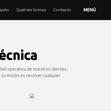
quito
Quiénes Somos
Contacto
MENÚ
Técnica
idad operativa de nuestros clientes.
 su misión es resolver cualquier