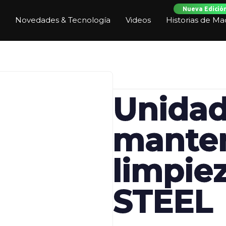
Nueva Edició
Novedades & Tecnología
Videos
Historias de Ma
Unidad
manten
limpie
STEEL