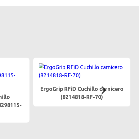
ErgoGrip RFiD Cuchillo carnicero
illo
(8214818-RF-70)
8298115-