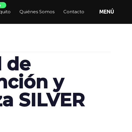
n
quito
Quiénes Somos
Contacto
MENÚ
 de
ción y
za SILVER