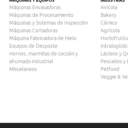
MÁQUINAS Y EQUIPOS
INDUSTRIAS
Máquinas Envasadoras
Avícola
Máquinas de Procesamiento
Bakery
Máquinas y Sistemas de Inspección
Cárnico
Máquinas Cortadoras
Agrícola
Máquina Fabricadora de Hielo
Hortofrutíc
Equipos de Desposte
Intralogísti
Hornos, marmitas de cocción y
Lácteos y Q
ahumado industrial
Pescados y 
Miscelaneos
Petfood
Veggie & V