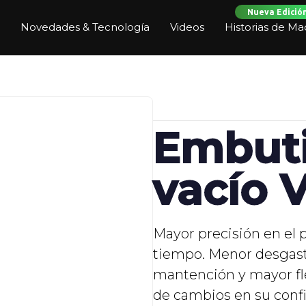
Nueva Edició
Novedades & Tecnología
Videos
Historias de Ma
Embuti
vacío 
Mayor precisión en el 
tiempo. Menor desgaste,
mantención y mayor fle
de cambios en su confi