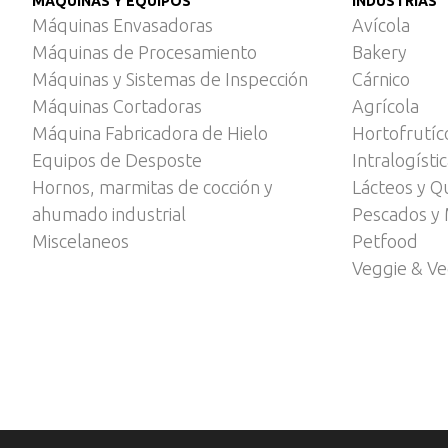
MÁQUINAS Y EQUIPOS
INDUSTRIAS
Máquinas Envasadoras
Avícola
Máquinas de Procesamiento
Bakery
Máquinas y Sistemas de Inspección
Cárnico
Máquinas Cortadoras
Agrícola
Máquina Fabricadora de Hielo
Hortofrutíc
Equipos de Desposte
Intralogísti
Hornos, marmitas de cocción y
Lácteos y Q
ahumado industrial
Pescados y 
Miscelaneos
Petfood
Veggie & V