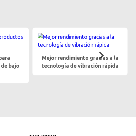
ias a la
Trato gentil para frutas y
n rápida
verduras