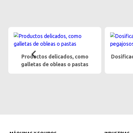
Dosificación gentil de productos
Alt
pegajosos
produc