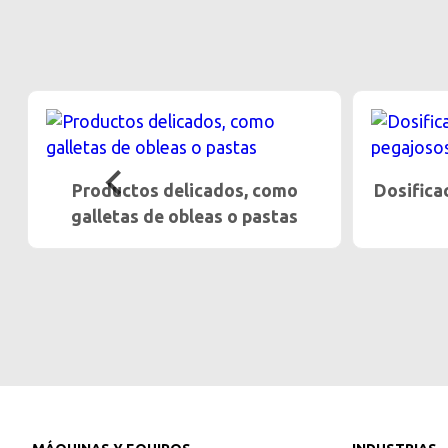
Dosificación gentil de productos
Alt
pegajosos
product