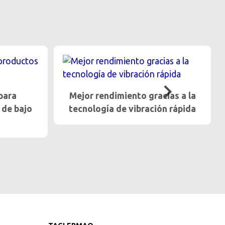
ias a la
Trato gentil para frutas y
n rápida
verduras