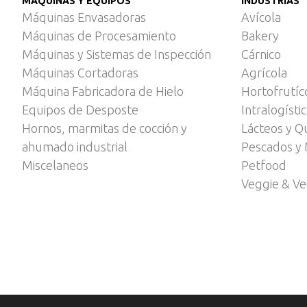
MÁQUINAS Y EQUIPOS
INDUSTRIAS
Máquinas Envasadoras
Avícola
Máquinas de Procesamiento
Bakery
Máquinas y Sistemas de Inspección
Cárnico
Máquinas Cortadoras
Agrícola
Máquina Fabricadora de Hielo
Hortofrutíc
Equipos de Desposte
Intralogísti
Hornos, marmitas de cocción y
Lácteos y Q
ahumado industrial
Pescados y 
Miscelaneos
Petfood
Veggie & V