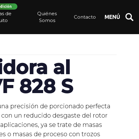
dición
ias de
Quiénes
Contacto
MENÚ
ito
Somos
dora al
VF 828 S
una precisión de porcionado perfecta
 con un reducido desgaste del rotor
 aplicaciones, ya se trate de masas
rmes o masas de proceso con trozos