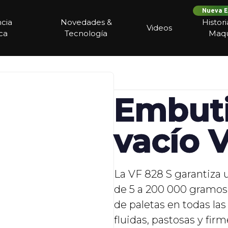
Nueva E
ncia
Novedades &
Histor
Videos
ca
Tecnología
Maqu
Embuti
vacío 
La VF 828 S garantiza 
de 5 a 200 000 gramos
de paletas en todas las
fluidas, pastosas y fi