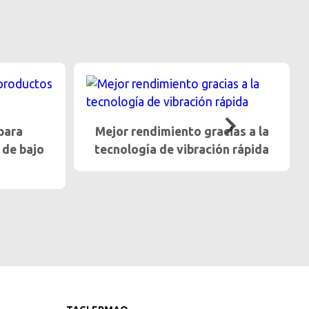
ias a la
Trato gentil para frutas y
n rápida
verduras