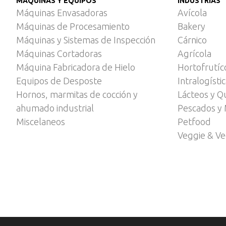
MÁQUINAS Y EQUIPOS
INDUSTRIAS
Máquinas Envasadoras
Avícola
Máquinas de Procesamiento
Bakery
Máquinas y Sistemas de Inspección
Cárnico
Máquinas Cortadoras
Agrícola
Máquina Fabricadora de Hielo
Hortofrutíc
Equipos de Desposte
Intralogísti
Hornos, marmitas de cocción y
Lácteos y Q
ahumado industrial
Pescados y 
Miscelaneos
Petfood
Veggie & V