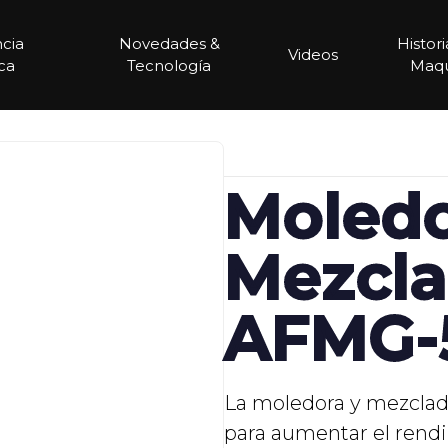
ncia
Novedades &
Histor
Videos
ca
Tecnología
Maqu
Moledo
Mezcla
AFMG-5
La moledora y mezclad
para aumentar el rend