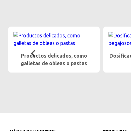
Dosificación gentil de productos
Alt
pegajosos
product
…