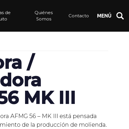
ias de
Quiénes
Contacto
MENÚ
ito
Somos
ra /
dora
6 MK III
ora AFMG 56 – MK III está pensada
imiento de la producción de molienda.