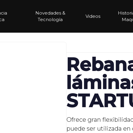
ncia
Novedades &
Histor
Videos
ca
Tecnología
Maqu
Reban
lámina
START
Ofrece gran flexibilid
puede ser utilizada en 