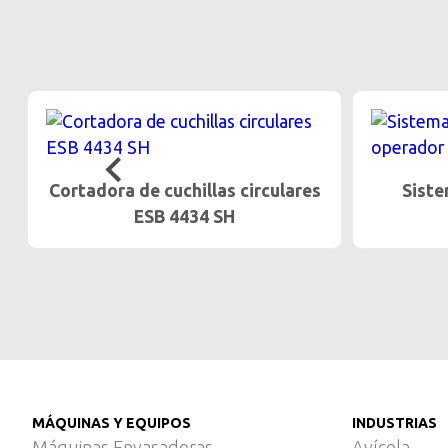
Sistema de protección del
Desc
operador OPS
transp
…
MÁQUINAS Y EQUIPOS
INDUSTRIAS
Máquinas Envasadoras
Avícola