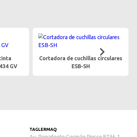
Desmembranadora EVM-5006
circulares
TAGLERMAQ
Av. Presidente Germán Riesco 8736-1,