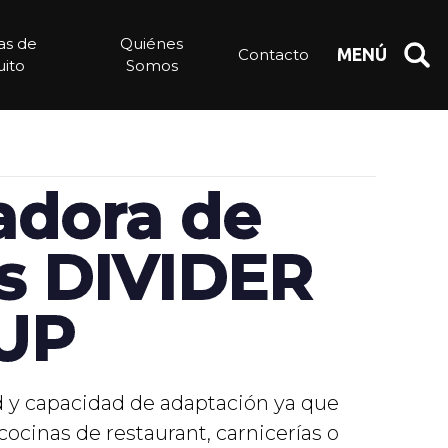
ias de
Quiénes
Contacto
MENÚ
ito
Somos
adora de
s DIVIDER
UP
ad y capacidad de adaptación ya que
cocinas de restaurant, carnicerías o