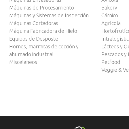
Máquinas de Procesamiento
Bakery
Máquinas y Sistemas de Inspección
Cárnico
Máquinas Cortadoras
Agrícola
Máquina Fabricadora de Hielo
Hortofrutíc
Equipos de Desposte
Intralogísti
Hornos, marmitas de cocción y
Lácteos y Q
ahumado industrial
Pescados y 
Miscelaneos
Petfood
Veggie & V