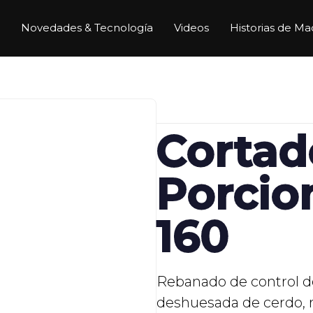
Novedades & Tecnología
Videos
Historias de Ma
Cortad
Porcio
160
Rebanado de control d
deshuesada de cerdo, r