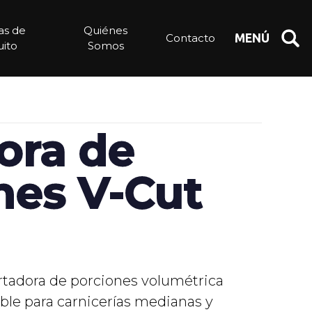
ias de
Quiénes
Contacto
MENÚ
ito
Somos
ora de
nes V-Cut
rtadora de porciones volumétrica
able para carnicerías medianas y