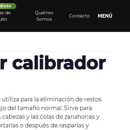
dición
ias de
Quiénes
Contacto
MENÚ
ito
Somos
 calibrador
 utiliza para la eliminación de restos
jo del tamaño normal. Sirve para
s cabezas y las colas de zanahorias y
rtarlas o después de rasparlas y