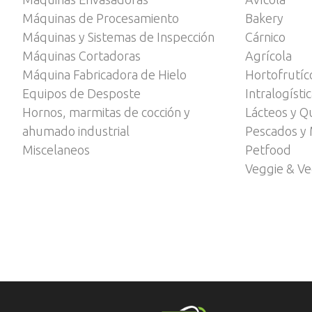
Máquinas de Procesamiento
Bakery
Máquinas y Sistemas de Inspección
Cárnico
Máquinas Cortadoras
Agrícola
Máquina Fabricadora de Hielo
Hortofrutíc
Equipos de Desposte
Intralogísti
Hornos, marmitas de cocción y
Lácteos y Q
ahumado industrial
Pescados y 
Miscelaneos
Petfood
Veggie & V