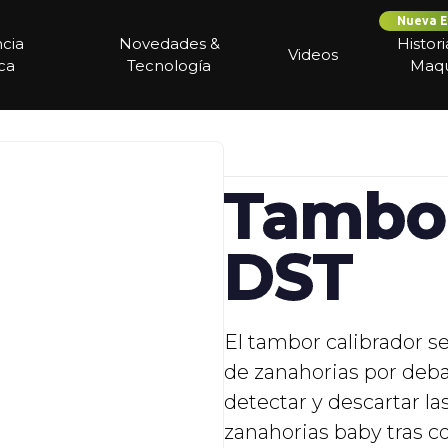
Nueva E
ncia
Novedades &
Histor
Videos
ca
Tecnología
Maqu
Tambor
DST
El tambor calibrador se
de zanahorias por deba
detectar y descartar la
zanahorias baby tras co