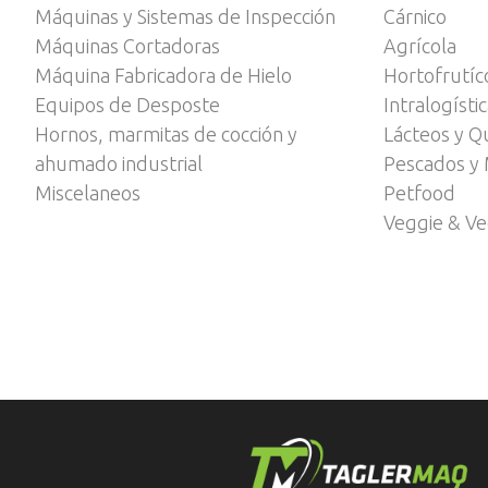
Máquinas y Sistemas de Inspección
Cárnico
Máquinas Cortadoras
Agrícola
Máquina Fabricadora de Hielo
Hortofrutíc
Equipos de Desposte
Intralogísti
Hornos, marmitas de cocción y
Lácteos y Q
ahumado industrial
Pescados y 
Miscelaneos
Petfood
Veggie & V