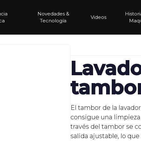
ncia
Novedades &
Histor
Videos
ca
Tecnología
Maqu
Lavado
tambo
El tambor de la lavador
consigue una limpieza 
través del tambor se c
salida ajustable, lo qu