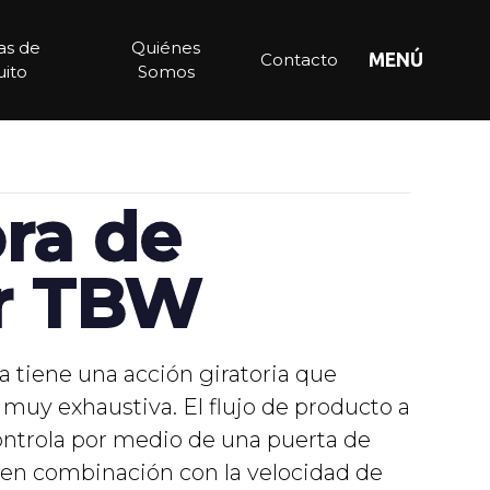
ias de
Quiénes
Contacto
MENÚ
ito
Somos
ra de
r TBW
a tiene una acción giratoria que
muy exhaustiva. El flujo de producto a
ontrola por medio de una puerta de
e en combinación con la velocidad de