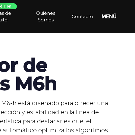
dición
ias de
Quiénes
Contacto
MENÚ
ito
Somos
or de
es M6h
 M6-h está diseñado para ofrecer una
tección y estabilidad en la línea de
rística para destacar es que, el
e automático optimiza los algoritmos