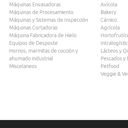
Máquinas Envasadoras
Avícola
Máquinas de Procesamiento
Bakery
Máquinas y Sistemas de Inspección
Cárnico
Máquinas Cortadoras
Agrícola
Máquina Fabricadora de Hielo
Hortofrutíc
Equipos de Desposte
Intralogísti
Hornos, marmitas de cocción y
Lácteos y Q
ahumado industrial
Pescados y 
Miscelaneos
Petfood
Veggie & V