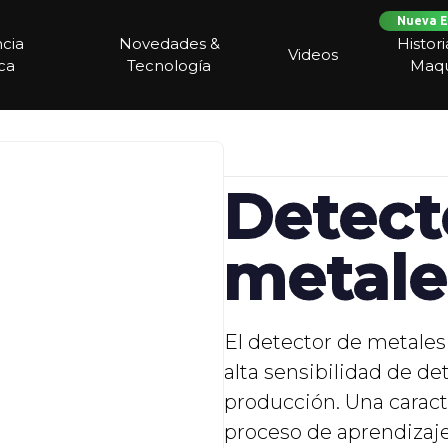
Nueva E
ncia
Novedades &
Histor
Videos
ca
Tecnología
Maqu
Detect
metal
El detector de metales
alta sensibilidad de de
producción. Una caracte
proceso de aprendizaj