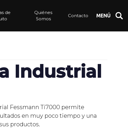
ias de
Quiénes
Contacto
MENÚ
ito
Somos
a Industrial
trial Fessmann Ti7000 permite
sultados en muy poco tiempo y una
 sus productos.