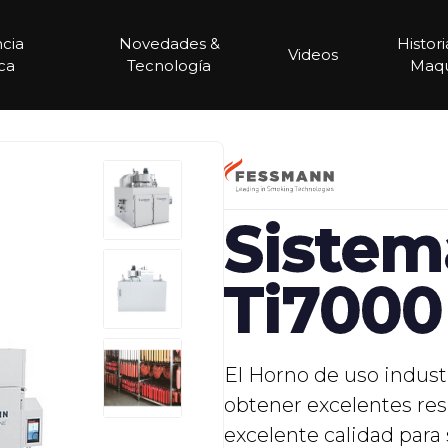
ncia
Novedades &
Histor
Videos
ca
Tecnología
Maqu
Sistem
Ti7000
El Horno de uso indus
obtener excelentes re
excelente calidad para