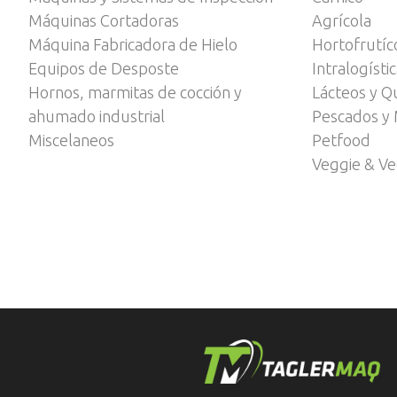
Máquinas Cortadoras
Agrícola
Máquina Fabricadora de Hielo
Hortofrutíc
Equipos de Desposte
Intralogísti
Hornos, marmitas de cocción y
Lácteos y Q
ahumado industrial
Pescados y 
Miscelaneos
Petfood
Veggie & V