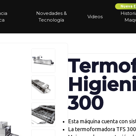
Nueva E
ncia
Novedades &
Histor
Videos
ca
Tecnología
Maqu
Termo
Higien
300
Esta máquina cuenta con sist
La termoformadora TFS 300 p