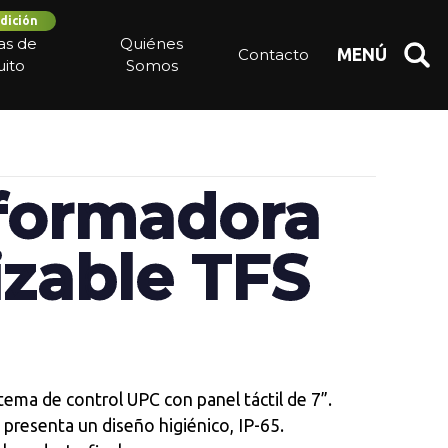
dición
ias de
Quiénes
Contacto
MENÚ
ito
Somos
formadora
izable TFS
ema de control UPC con panel táctil de 7”.
resenta un diseño higiénico, IP-65.