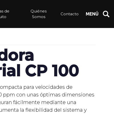
ias de
Quiénes
Contacto
MENÚ
ito
Somos
dora
ial CP 100
compacta para velocidades de
80 ppm con unas óptimas dimensiones
iguran fácilmente mediante una
aumenta la flexibilidad del sistema y