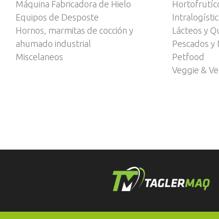
Máquina Fabricadora de Hielo
Hortofrutíc
Equipos de Desposte
Intralogísti
Hornos, marmitas de cocción y
Lácteos y Q
ahumado industrial
Pescados y 
Miscelaneos
Petfood
Veggie & V