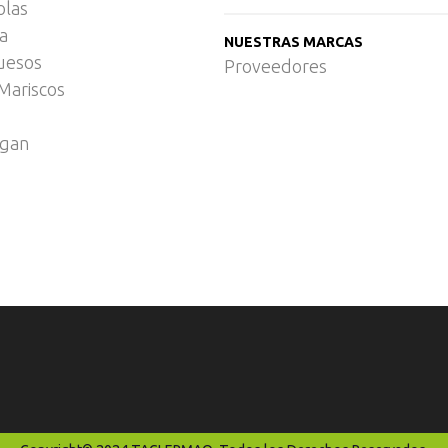
olas
ca
NUESTRAS MARCAS
uesos
Proveedores
Mariscos
egan