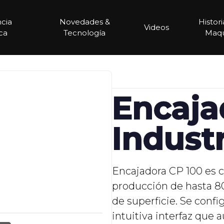
ncia
Novedades &
Histor
Videos
ca
Tecnología
Maqu
Encaja
Industr
Encajadora CP 100 es 
producción de hasta 
de superficie. Se conf
intuitiva interfaz que 