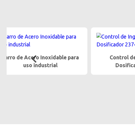
Control de Ingreso con
Con
Dosificador 23741
D