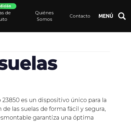
dición
ias de
Quiénes
Contacto
MENÚ
ito
Somos
suelas
 23850 es un dispositivo único para la
 de las suelas de forma fácil y segura,
desmontable garantiza una óptima