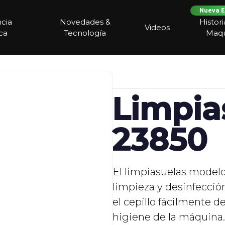
Nueva E
ncia
Novedades &
Histor
Videos
ca
Tecnología
Maqu
Limpia
23850
El limpiasuelas modelo
limpieza y desinfección
el cepillo fácilmente 
higiene de la máquina.