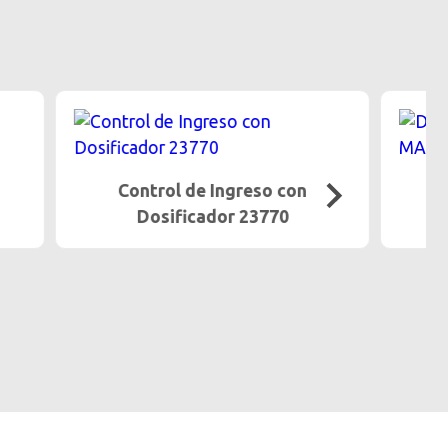
 con
Desinfección de Manos
70
MANOTIZER