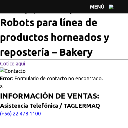
Multisitios
/
Inicio
/
Robots para línea de productos
MENÚ
horneados y repostería – Bakery
Robots para línea de
productos horneados y
repostería – Bakery
Cotice aquí
Error:
Formulario de contacto no encontrado.
x
INFORMACIÓN DE VENTAS:
Asistencia Telefónica / TAGLERMAQ
(+56) 22 478 1100