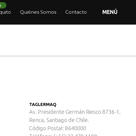
n
quito
Quiénes Somos
Contacto
MENÚ
 Cárnica
TAGLERMAQ
Av. Presidente Germán Riesco 8736-1,
Renca, Santiago de Chile.
Código Postal: 8640000