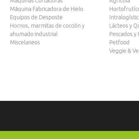
Máquinas Cortadoras
Agrícola
Máquina Fabricadora de Hielo
Hortofrutíc
Equipos de Desposte
Intralogísti
Hornos, marmitas de cocción y
Lácteos y Q
ahumado industrial
Pescados y 
Miscelaneos
Petfood
Veggie & V