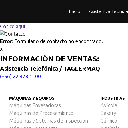
Multisitios
/
Inicio
/
Tumbler-masajeadora semi industrial pa
Inicio
Asistencia Técnica
Tumbler-masajeadora semi i
Cotice aquí
Error:
Formulario de contacto no encontrado.
x
INFORMACIÓN DE VENTAS:
Asistencia Telefónica / TAGLERMAQ
(+56) 22 478 1100
MÁQUINAS Y EQUIPOS
INDUSTRIAS
Máquinas Envasadoras
Avícola
Máquinas de Procesamiento
Bakery
Máquinas y Sistemas de Inspección
Cárnico