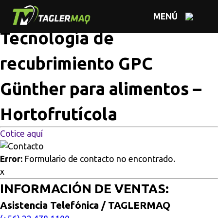
Multisitios
/
Inicio
/
Tecnología de recubrimiento GPC
MENÚ
Günther para alimentos – Hortofrutícola
Tecnología de
recubrimiento GPC
Günther para alimentos –
Hortofrutícola
Cotice aquí
Error:
Formulario de contacto no encontrado.
x
INFORMACIÓN DE VENTAS:
Asistencia Telefónica / TAGLERMAQ