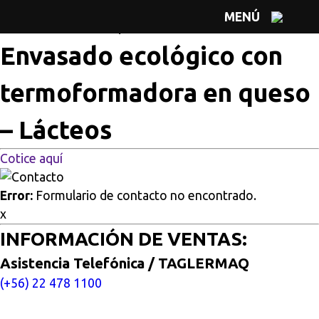
Multisitios
/
Inicio
/
Envasado ecológico con
MENÚ
termoformadora en queso – Lácteos
Envasado ecológico con
termoformadora en queso
– Lácteos
Cotice aquí
Error:
Formulario de contacto no encontrado.
x
INFORMACIÓN DE VENTAS:
Asistencia Telefónica / TAGLERMAQ
(+56) 22 478 1100