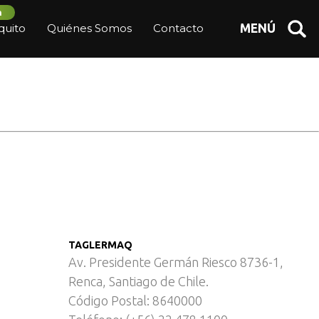
n
quito
Quiénes Somos
Contacto
MENÚ
TAGLERMAQ
Av. Presidente Germán Riesco 8736-1,
Renca, Santiago de Chile.
Código Postal: 8640000