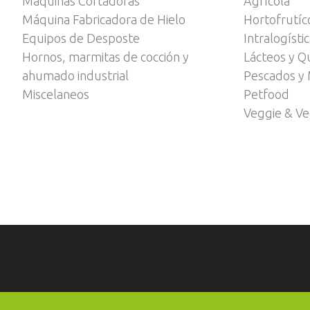
Máquinas Cortadoras
Agrícola
Máquina Fabricadora de Hielo
Hortofrutíc
Equipos de Desposte
Intralogísti
Hornos, marmitas de cocción y
Lácteos y Q
ahumado industrial
Pescados y 
Miscelaneos
Petfood
Veggie & V