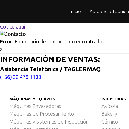
Multisitios
/
Inicio
/
Mezcladora para elaboración de kebaps 
Inicio
Asistencia Técnica
Mezcladora para elaboraci
Cotice aquí
Error:
Formulario de contacto no encontrado.
x
INFORMACIÓN DE VENTAS:
Asistencia Telefónica / TAGLERMAQ
(+56) 22 478 1100
MÁQUINAS Y EQUIPOS
INDUSTRIAS
Máquinas Envasadoras
Avícola
Máquinas de Procesamiento
Bakery
Máquinas y Sistemas de Inspección
Cárnico