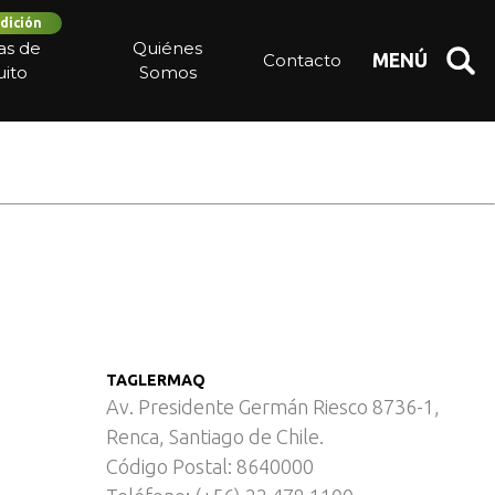
dición
ola
ias de
Quiénes
Contacto
MENÚ
ito
Somos
TAGLERMAQ
Av. Presidente Germán Riesco 8736-1,
Renca, Santiago de Chile.
Código Postal: 8640000