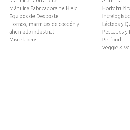
Máquinas Cortadoras
Agrícola
Máquina Fabricadora de Hielo
Hortofrutíc
Equipos de Desposte
Intralogísti
Hornos, marmitas de cocción y
Lácteos y Q
ahumado industrial
Pescados y 
Miscelaneos
Petfood
Veggie & V