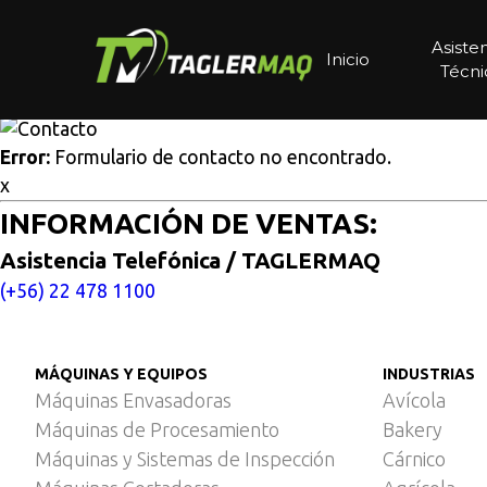
Multisitios
/
Inicio
/
Proceso de pelado automático de papas
Proceso de pelado automát
Asiste
Inicio
Técni
Cotice aquí
Error:
Formulario de contacto no encontrado.
x
INFORMACIÓN DE VENTAS:
Asistencia Telefónica / TAGLERMAQ
(+56) 22 478 1100
MÁQUINAS Y EQUIPOS
INDUSTRIAS
Máquinas Envasadoras
Avícola
Máquinas de Procesamiento
Bakery
Máquinas y Sistemas de Inspección
Cárnico