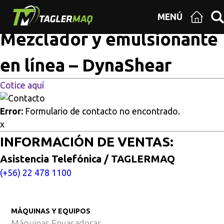
Multisitios
/
Inicio
/
Mezclador y emulsionante en línea –
MENÚ
DynaShear
Mezclador y emulsionante
en línea – DynaShear
Cotice aquí
Error:
Formulario de contacto no encontrado.
x
INFORMACIÓN DE VENTAS:
Asistencia Telefónica / TAGLERMAQ
(+56) 22 478 1100
MÁQUINAS Y EQUIPOS
Máquinas Envasadoras