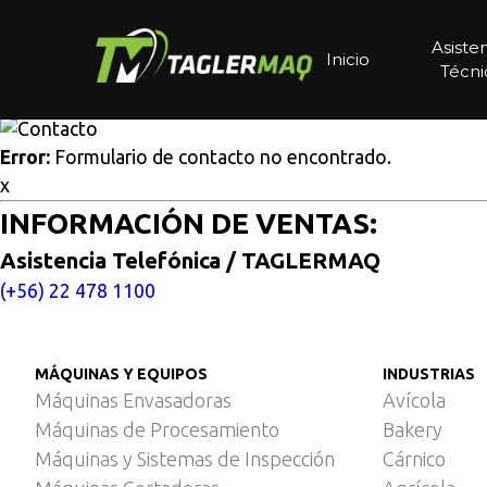
Multisitios
/
Inicio
/
Línea de corte en contínuo para costill
Línea de corte en contínuo 
Asiste
Inicio
Técni
Cotice aquí
Error:
Formulario de contacto no encontrado.
x
INFORMACIÓN DE VENTAS:
Asistencia Telefónica / TAGLERMAQ
(+56) 22 478 1100
MÁQUINAS Y EQUIPOS
INDUSTRIAS
Máquinas Envasadoras
Avícola
Máquinas de Procesamiento
Bakery
Máquinas y Sistemas de Inspección
Cárnico