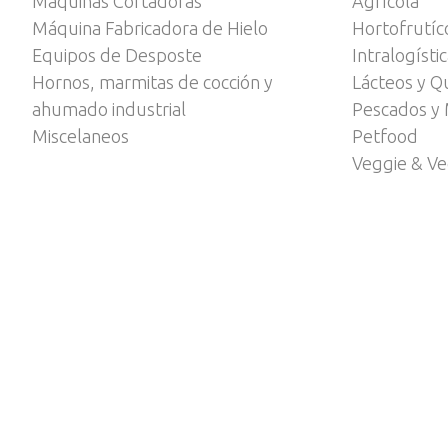
Máquinas Cortadoras
Agrícola
Máquina Fabricadora de Hielo
Hortofrutíc
Equipos de Desposte
Intralogísti
Hornos, marmitas de cocción y
Lácteos y Q
ahumado industrial
Pescados y 
Miscelaneos
Petfood
Veggie & V