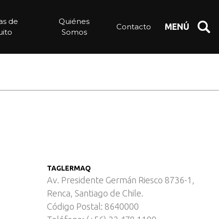
gelado – Cárnica
ias de
Quiénes
Contacto
MENÚ
ito
Somos
TAGLERMAQ
Av. Presidente Germán Riesco 8736-1,
Renca, Santiago de Chile.
Código Postal: 8640000