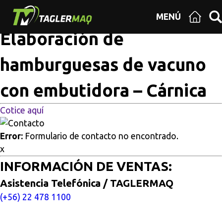
Multisitios
/
Inicio
/
Elaboración de hamburguesas de
MENÚ
vacuno con embutidora – Cárnica
Elaboración de
hamburguesas de vacuno
con embutidora – Cárnica
Cotice aquí
Error:
Formulario de contacto no encontrado.
x
INFORMACIÓN DE VENTAS:
Asistencia Telefónica / TAGLERMAQ
(+56) 22 478 1100