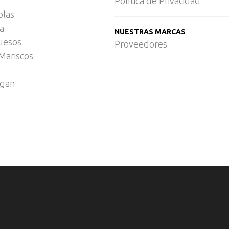
Política de Privacidad
olas
ca
NUESTRAS MARCAS
uesos
Proveedores
Mariscos
egan