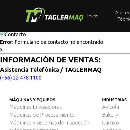
Multisitios
/
Inicio
/
Horno de cocción y ahumado industrial 
Horno de cocción y ahumado
Asiste
Inicio
Técni
Cotice aquí
Error:
Formulario de contacto no encontrado.
x
INFORMACIÓN DE VENTAS:
Asistencia Telefónica / TAGLERMAQ
(+56) 22 478 1100
MÁQUINAS Y EQUIPOS
INDUSTRIAS
Máquinas Envasadoras
Avícola
Máquinas de Procesamiento
Bakery
Máquinas y Sistemas de Inspección
Cárnico