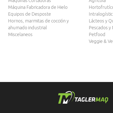
Máquinas Cortadoras
Agrícola
Máquina Fabricadora de Hielo
Hortofrutíc
Equipos de Desposte
Intralogísti
Hornos, marmitas de cocción y
Lácteos y Q
ahumado industrial
Pescados y 
Miscelaneos
Petfood
Veggie & V