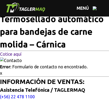
Multisitios
/
Inicio
/
Termosellado automático para
MENÚ
bandejas de carne molida – Cárnica
Termosellado automático
para bandejas de carne
molida – Cárnica
Cotice aquí
Error:
Formulario de contacto no encontrado.
x
INFORMACIÓN DE VENTAS:
Asistencia Telefónica / TAGLERMAQ
(+56) 22 478 1100