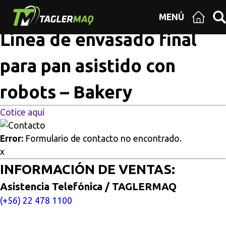
Multisitios
/
Inicio
/
Línea de envasado final para pan
MENÚ
asistido con robots – Bakery
Línea de envasado final
para pan asistido con
robots – Bakery
Cotice aquí
Error:
Formulario de contacto no encontrado.
x
INFORMACIÓN DE VENTAS:
Asistencia Telefónica / TAGLERMAQ
(+56) 22 478 1100