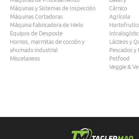
Máquinas y Sistemas de Inspección
Cárnico
Máquinas Cortadoras
Agrícola
Máquina Fabricadora de Hielo
Hortofrutíc
Equipos de Desposte
Intralogísti
Hornos, marmitas de cocción y
Lácteos y Q
ahumado industrial
Pescados y 
Miscelaneos
Petfood
Veggie & V