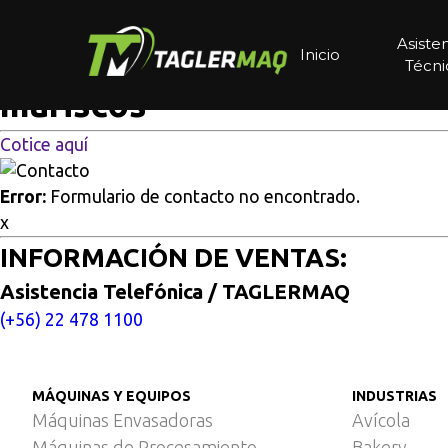
Multisitios
/
Inicio
/
Línea automática de termoformado par
Línea automática de termo
Asiste
Inicio
Técni
mariscos
Cotice aquí
Error:
Formulario de contacto no encontrado.
x
INFORMACIÓN DE VENTAS:
Asistencia Telefónica / TAGLERMAQ
(+56) 22 478 1100
MÁQUINAS Y EQUIPOS
INDUSTRIAS
Máquinas Envasadoras
Avícola
Máquinas de Procesamiento
Bakery