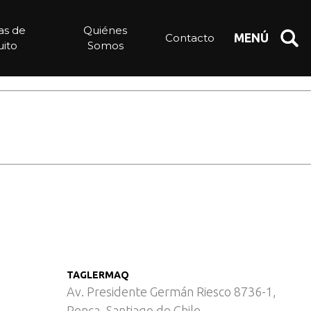
elado – Pescados y
ias de
Quiénes
Contacto
MENÚ
ito
Somos
TAGLERMAQ
Av. Presidente Germán Riesco 8736-1,
Renca, Santiago de Chile.