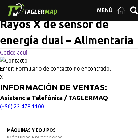
Multisitios
/
Inicio
/
Rayos X de sensor de energía dual –
MENÚ
Alimentaria
Rayos X de sensor de
energía dual – Alimentaria
Cotice aquí
Error:
Formulario de contacto no encontrado.
x
INFORMACIÓN DE VENTAS:
Asistencia Telefónica / TAGLERMAQ
(+56) 22 478 1100
MÁQUINAS Y EQUIPOS
Máquinas Envasadoras