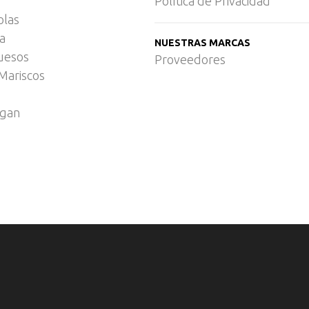
Política de Privacidad
olas
ca
NUESTRAS MARCAS
uesos
Proveedores
Mariscos
egan