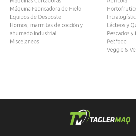
Máquinas Cortadoras
Agrícola
Máquina Fabricadora de Hielo
Hortofrutíc
Equipos de Desposte
Intralogísti
Hornos, marmitas de cocción y
Lácteos y Q
ahumado industrial
Pescados y 
Miscelaneos
Petfood
Veggie & V