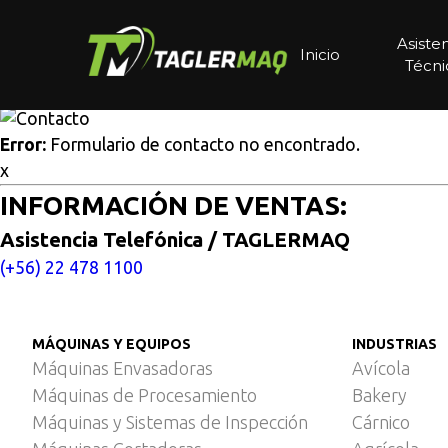
Multisitios
/
Inicio
/
Sierra robotizada para corte en cerdos 
Sierra robotizada para cort
Asiste
Inicio
Técni
Cotice aquí
Error:
Formulario de contacto no encontrado.
x
INFORMACIÓN DE VENTAS:
Asistencia Telefónica / TAGLERMAQ
(+56) 22 478 1100
MÁQUINAS Y EQUIPOS
INDUSTRIAS
Máquinas Envasadoras
Avícola
Máquinas de Procesamiento
Bakery
Máquinas y Sistemas de Inspección
Cárnico