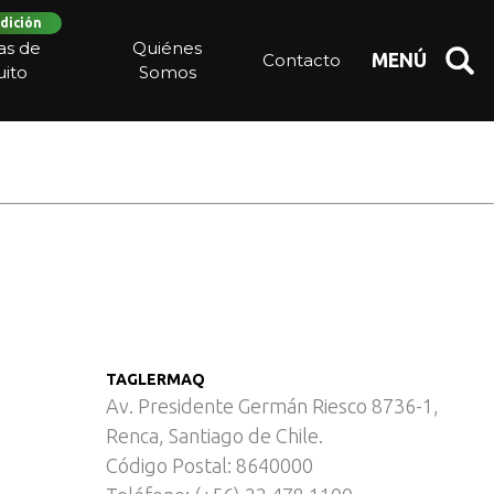
dición
ias de
Quiénes
Contacto
MENÚ
ito
Somos
TAGLERMAQ
Av. Presidente Germán Riesco 8736-1,
Renca, Santiago de Chile.
Código Postal: 8640000