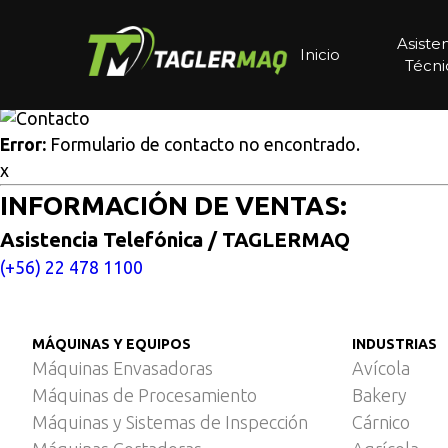
Multisitios
/
Inicio
/
EFA SK 18 8 D
EFA SK 18 8 D
Asiste
Inicio
Técni
Cotice aquí
Error:
Formulario de contacto no encontrado.
x
INFORMACIÓN DE VENTAS:
Asistencia Telefónica / TAGLERMAQ
(+56) 22 478 1100
MÁQUINAS Y EQUIPOS
INDUSTRIAS
Máquinas Envasadoras
Avícola
Máquinas de Procesamiento
Bakery
Máquinas y Sistemas de Inspección
Cárnico