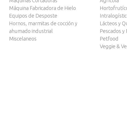
Máquinas Cortadoras
Agrícola
Máquina Fabricadora de Hielo
Hortofrutíc
Equipos de Desposte
Intralogísti
Hornos, marmitas de cocción y
Lácteos y Q
ahumado industrial
Pescados y 
Miscelaneos
Petfood
Veggie & V