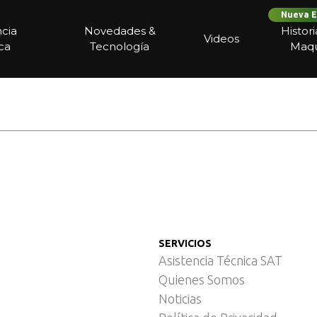
Nueva E
ncia
Novedades &
Histor
Videos
ca
Tecnología
Maqu
SERVICIOS
Asistencia Técnica SAT
Quienes Somos
Noticias