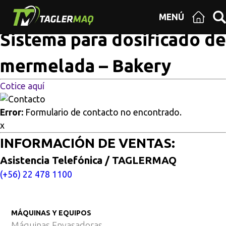
Multisitios
/
Inicio
/
Sistema para dosificado de mermelada
MENÚ
– Bakery
Sistema para dosificado de
mermelada – Bakery
Cotice aquí
Error:
Formulario de contacto no encontrado.
x
INFORMACIÓN DE VENTAS:
Asistencia Telefónica / TAGLERMAQ
(+56) 22 478 1100
MÁQUINAS Y EQUIPOS
Máquinas Envasadoras