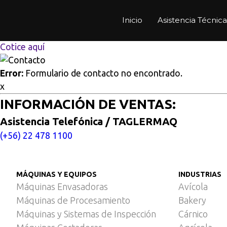
Multisitios
/
Inicio
/
Tecnología para desmolde en repostería
Inicio
Asistencia Técnica
Tecnología para desmolde e
Cotice aquí
Error:
Formulario de contacto no encontrado.
x
INFORMACIÓN DE VENTAS:
Asistencia Telefónica / TAGLERMAQ
(+56) 22 478 1100
MÁQUINAS Y EQUIPOS
INDUSTRIAS
Máquinas Envasadoras
Avícola
Máquinas de Procesamiento
Bakery
Máquinas y Sistemas de Inspección
Cárnico