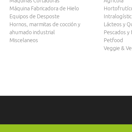
Máquinas Cortadoras
Agrícola
Máquina Fabricadora de Hielo
Hortofrutíc
Equipos de Desposte
Intralogísti
Hornos, marmitas de cocción y
Lácteos y Q
ahumado industrial
Pescados y 
Miscelaneos
Petfood
Veggie & V