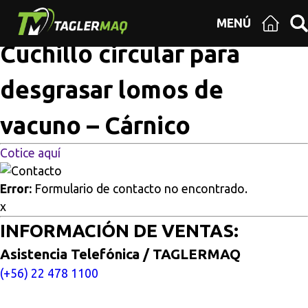
Multisitios
/
Inicio
/
Cuchillo circular para desgrasar lomos
MENÚ
de vacuno – Cárnico
Cuchillo circular para
desgrasar lomos de
vacuno – Cárnico
Cotice aquí
Error:
Formulario de contacto no encontrado.
x
INFORMACIÓN DE VENTAS:
Asistencia Telefónica / TAGLERMAQ
(+56) 22 478 1100