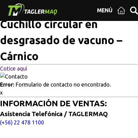
Multisitios
/
Inicio
/
Cuchillo circular en desgrasado de
MENÚ
vacuno – Cárnico
Cuchillo circular en
desgrasado de vacuno –
Cárnico
Cotice aquí
Error:
Formulario de contacto no encontrado.
x
INFORMACIÓN DE VENTAS:
Asistencia Telefónica / TAGLERMAQ
(+56) 22 478 1100