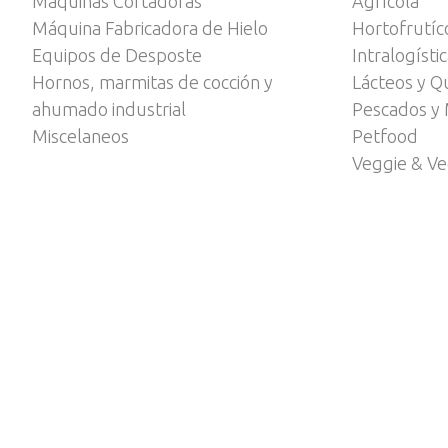
Máquinas Cortadoras
Agrícola
Máquina Fabricadora de Hielo
Hortofrutíc
Equipos de Desposte
Intralogísti
Hornos, marmitas de cocción y
Lácteos y Q
ahumado industrial
Pescados y 
Miscelaneos
Petfood
Veggie & V