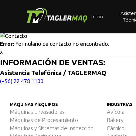
Multisitios
/
Inicio
/
Detector de metales de gran apertura –
Detector de metales de gra
Asiste
Inicio
Técni
Cotice aquí
Error:
Formulario de contacto no encontrado.
x
INFORMACIÓN DE VENTAS:
Asistencia Telefónica / TAGLERMAQ
(+56) 22 478 1100
MÁQUINAS Y EQUIPOS
INDUSTRIAS
Máquinas Envasadoras
Avícola
Máquinas de Procesamiento
Bakery
Máquinas y Sistemas de Inspección
Cárnico