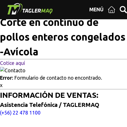
Multisitios
/
Inicio
/
Corte en contínuo de pollos enteros
MENÚ
congelados -Avícola
Corte en contínuo de
pollos enteros congelados
-Avícola
Cotice aquí
Error:
Formulario de contacto no encontrado.
x
INFORMACIÓN DE VENTAS:
Asistencia Telefónica / TAGLERMAQ
(+56) 22 478 1100