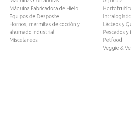
Máquinas Cortadoras
Agrícola
Máquina Fabricadora de Hielo
Hortofrutíc
Equipos de Desposte
Intralogísti
Hornos, marmitas de cocción y
Lácteos y Q
ahumado industrial
Pescados y 
Miscelaneos
Petfood
Veggie & V