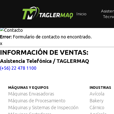
Multisitios
/
Inicio
/
Sierra de corte en grados para procesar
Sierra de corte en grados p
Asiste
Inicio
Técni
Cotice aquí
Error:
Formulario de contacto no encontrado.
x
INFORMACIÓN DE VENTAS:
Asistencia Telefónica / TAGLERMAQ
(+56) 22 478 1100
MÁQUINAS Y EQUIPOS
INDUSTRIAS
Máquinas Envasadoras
Avícola
Máquinas de Procesamiento
Bakery
Máquinas y Sistemas de Inspección
Cárnico