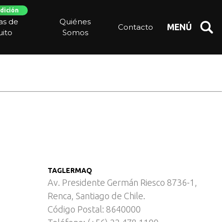
dición
 – Cárnica
ias de
Quiénes
Contacto
MENÚ
ito
Somos
TAGLERMAQ
Av. Presidente Germán Riesco 8736-1,
Renca, Santiago de Chile.
Código Postal: 8640000