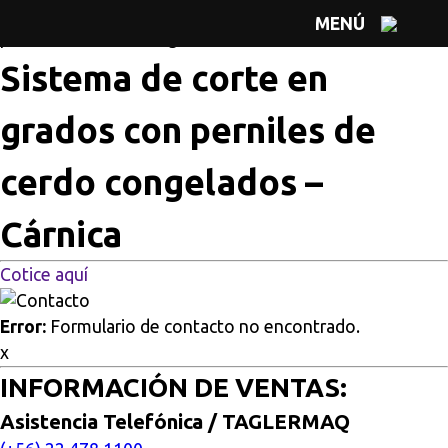
Multisitios
/
Inicio
/
Sistema de corte en grados con
MENÚ
perniles de cerdo congelados – Cárnica
Sistema de corte en
grados con perniles de
cerdo congelados –
Cárnica
Cotice aquí
Error:
Formulario de contacto no encontrado.
x
INFORMACIÓN DE VENTAS:
Asistencia Telefónica / TAGLERMAQ