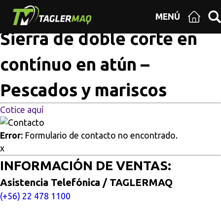
Multisitios
/
Inicio
/
Sierra de doble corte en contínuo en
MENÚ
atún – Pescados y mariscos
Sierra de doble corte en
contínuo en atún –
Pescados y mariscos
Cotice aquí
Error:
Formulario de contacto no encontrado.
x
INFORMACIÓN DE VENTAS:
Asistencia Telefónica / TAGLERMAQ
(+56) 22 478 1100