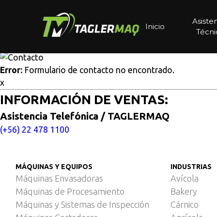
Multisitios
/
Inicio
/
Línea de corte en contínuo con carne d
Línea de corte en contínuo
Asiste
Inicio
Técni
Cotice aquí
Error:
Formulario de contacto no encontrado.
x
INFORMACIÓN DE VENTAS:
Asistencia Telefónica / TAGLERMAQ
(+56) 22 478 1100
MÁQUINAS Y EQUIPOS
INDUSTRIAS
Máquinas Envasadoras
Avícola
Máquinas de Procesamiento
Bakery
Máquinas y Sistemas de Inspección
Cárnico