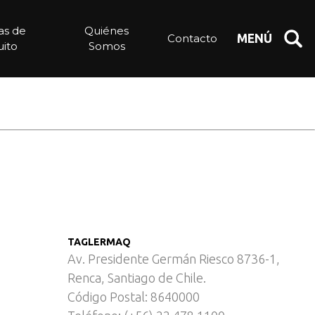
ca
ias de
Quiénes
Contacto
MENÚ
ito
Somos
TAGLERMAQ
Av. Presidente Germán Riesco 8736-1,
Renca, Santiago de Chile.
Código Postal: 8640000