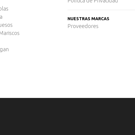
Política de Privacidad
olas
ca
NUESTRAS MARCAS
uesos
Proveedores
Mariscos
egan