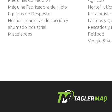
Máquinas Cortadoras
Agrícola
Máquina Fabricadora de Hielo
Hortofrutíc
Equipos de Desposte
Intralogísti
Hornos, marmitas de cocción y
Lácteos y Q
ahumado industrial
Pescados y 
Miscelaneos
Petfood
Veggie & V